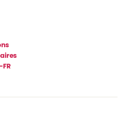
ons
aires
s-FR