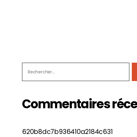
Commentaires réce
620b8dc7b936410a2184c631