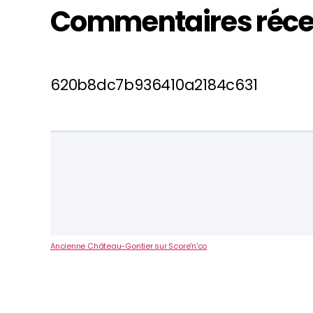
Commentaires réce
620b8dc7b936410a2184c631
Ancienne Château-Gontier sur Score'n'co