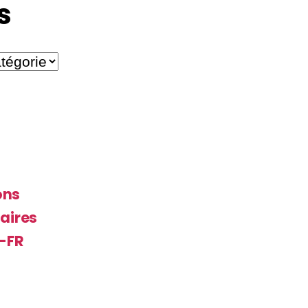
s
ons
aires
s-FR